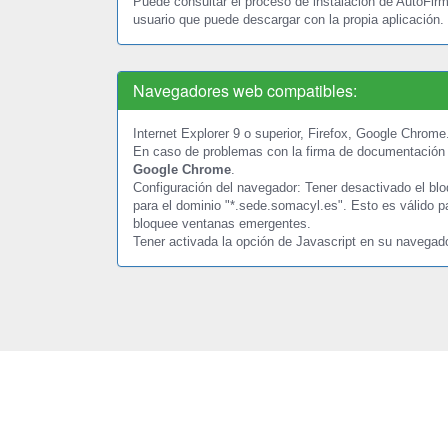
Puede consultar el proceso de instalación de AutoFirm
usuario que puede descargar con la propia aplicación.
Navegadores web compatibles:
Internet Explorer 9 o superior, Firefox, Google Chrome
En caso de problemas con la firma de documentació
Google Chrome
.
Configuración del navegador: Tener desactivado el b
para el dominio "*.sede.somacyl.es". Esto es válido p
bloquee ventanas emergentes.
Tener activada la opción de Javascript en su navegad