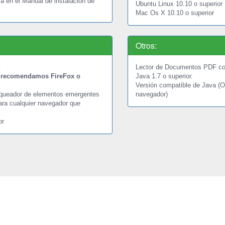
a en el Manual de instalación de
Ubuntu Linux 10.10 o superior
Mac Os X 10.10 o superior
Otros:
.
Lector de Documentos PDF com
n
recomendamos FireFox o
Java 1.7 o superior.
Versión compatible de Java (O
loqueador de elementos emergentes
navegador)
ara cualquier navegador que
or