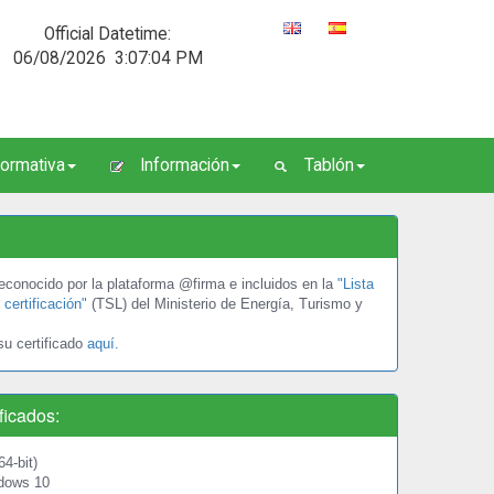
Official Datetime:
06/08/2026
3:07:04 PM
ormativa
Información
Tablón
 reconocido por la plataforma @firma e incluidos en la
"Lista
certificación"
(TSL) del Ministerio de Energía, Turismo y
su certificado
aquí.
ficados:
4-bit)
dows 10