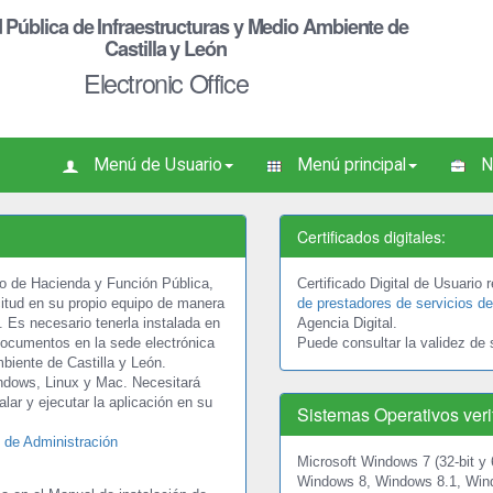
 Pública de Infraestructuras y Medio Ambiente de
Castilla y León
Electronic Office
Menú de Usuario
Menú principal
N
Certificados digitales:
rio de Hacienda y Función Pública,
Certificado Digital de Usuario
icitud en su propio equipo de manera
de prestadores de servicios de 
t. Es necesario tenerla instalada en
Agencia Digital.
 documentos en la sede electrónica
Puede consultar la validez de 
biente de Castilla y León.
indows, Linux y Mac. Necesitará
lar y ejecutar la aplicación en su
Sistemas Operativos veri
l de Administración
Microsoft Windows 7 (32-bit y 6
Windows 8, Windows 8.1, Win