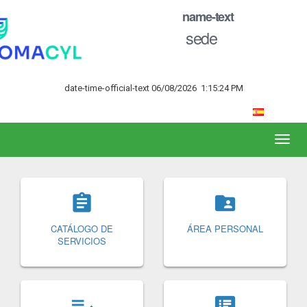
name-text
sede
date-time-official-text
06/08/2026
1:15:24 PM


CATÁLOGO DE
ÁREA PERS
SERVICIOS

speaker_notes