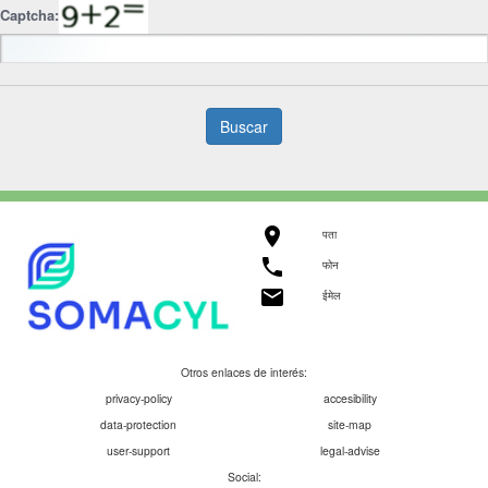
Captcha:
Buscar

पता

फोन

ईमेल
Otros enlaces de interés:
privacy-policy
accesibility
data-protection
site-map
user-support
legal-advise
Social: