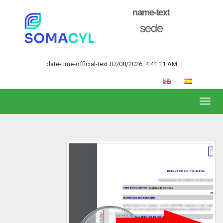
name-text
sede
date-time-official-text
07/08/2026
4:41:11 AM
Toggl
naviga