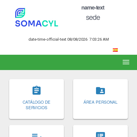
name-text
sede
date-time-official-text
08/08/2026
7:03:26 AM
Toggl
naviga


CATÁLOGO DE
ÁREA PERSONAL
SERVICIOS

speaker_notes