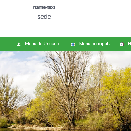
name-text
sede
Menú de Usuario
Menú principal
N